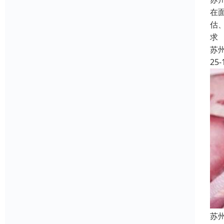
在
估
求
苏
25-
苏