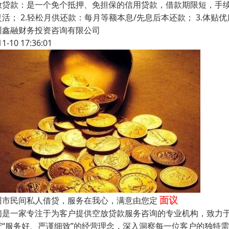
放贷款：是一个免个抵押、免担保的信用贷款，借款期限短，手续简
灵活； 2.轻松月供还款：每月等额本息/先息后本还款； 3.体
州鑫融财务投资咨询有限公司
11-10 17:36:01
面议
州市民间私人借贷，服务在我心，满意由您定
们是一家专注于为客户提供空放贷款服务咨询的专业机构，致力
守“服务好、严谨细致”的经营理念，深入洞察每一位客户的独特