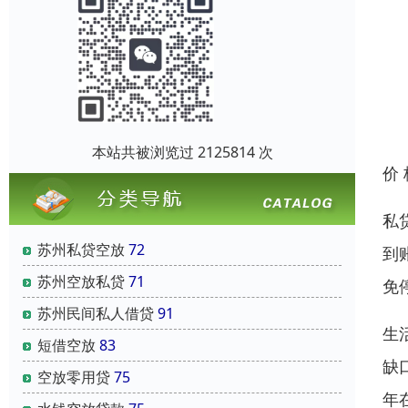
本站共被浏览过 2125814 次
价
私
苏州私贷空放
72
到
苏州空放私贷
71
免
苏州民间私人借贷
91
生
短借空放
83
缺
空放零用贷
75
年