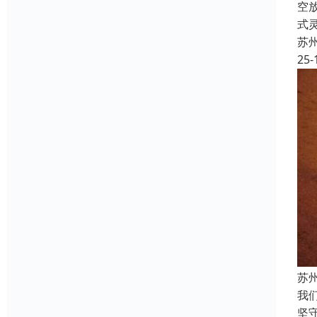
空
式
苏
25-
苏
我
坚