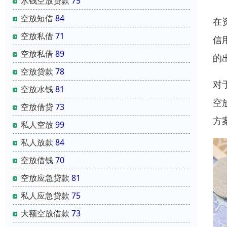
水钱空放贷款
75
空放短借
84
在
空放私借
71
信
空放私借
89
的
空放贷款
78
对
空放水钱
81
空
空放借贷
73
方
私人空放
99
私人放款
84
空放借钱
70
空放应急贷款
81
私人应急贷款
75
大额空放借款
73