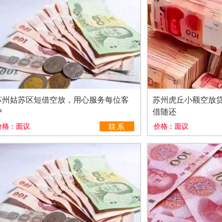
苏州姑苏区短借空放，用心服务每位客
苏州虎丘小额空放
户
借随还
价格：
面议
联系
价格：
面议