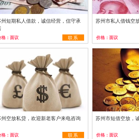
苏州短期私人借款，诚信经营，信守承
苏州市私人借钱空
诺
价格：
面议
联系
价格：
面议
苏州空放私贷，欢迎新老客户来电咨询
苏州市短借空放，
价格：
面议
联系
价格：
面议