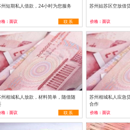
苏州短期私人借款，24小时为您服务
苏州姑苏区空放借
价格：
面议
联系
价格：
面议
苏州相城私人放款，材料简单，随借随
苏州相城私人应急
还
合作
价格：
面议
联系
价格：
面议