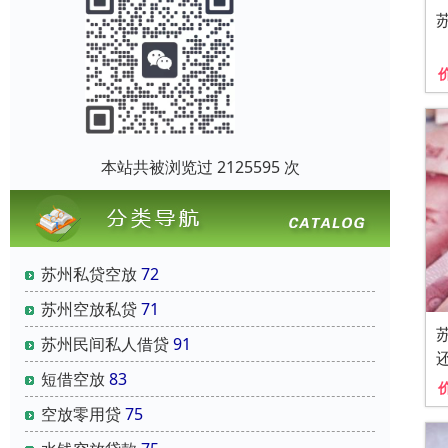
本站共被浏览过 2125595 次
苏州私贷空放
72
苏州空放私贷
71
苏州民间私人借贷
91
短借空放
83
空放零用贷
75