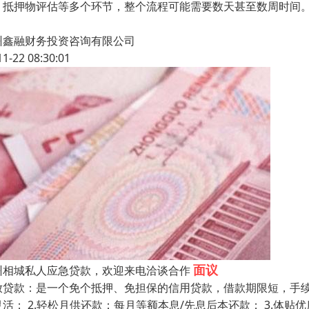
、抵押物评估等多个环节，整个流程可能需要数天甚至数周时间
州鑫融财务投资咨询有限公司
11-22 08:30:01
面议
州相城私人应急贷款，欢迎来电洽谈合作
放贷款：是一个免个抵押、免担保的信用贷款，借款期限短，手续简
灵活； 2.轻松月供还款：每月等额本息/先息后本还款； 3.体