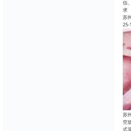
估
求
苏
25-
苏
空
式