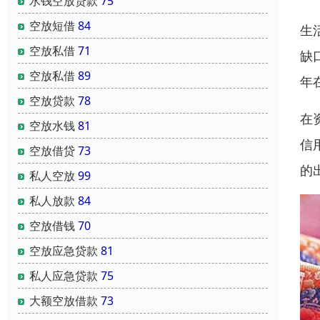
水钱空放贷款
75
空放短借
84
生
空放私借
71
缺
空放私借
89
年
空放贷款
78
在
空放水钱
81
信
空放借贷
73
的
私人空放
99
私人放款
84
空放借钱
70
空放应急贷款
81
私人应急贷款
75
大额空放借款
73