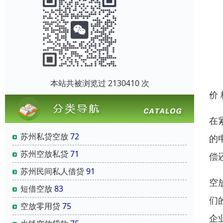
本站共被浏览过 2130410 次
价
在
苏州私贷空放
72
的
苏州空放私贷
71
偿
苏州民间私人借贷
91
空
短借空放
83
们
空放零用贷
75
企