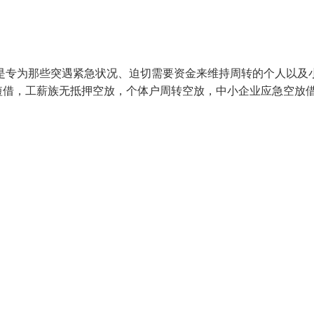
是专为那些突遇紧急状况、迫切需要资金来维持周转的个人以及
短借，工薪族无抵押空放，个体户周转空放，中小企业应急空放